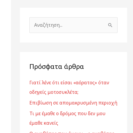
Α
ν
α
ζ
ή
Πρόσφατα άρθρα
τ
Γιατί λένε ότι είσαι «αόρατος» όταν
η
οδηγείς μοτοσυκλέτα;
σ
η
Επιβίωση σε απομακρυσμένη περιοχή
γ
Τι με έμαθε ο δρόμος που δεν μου
ι
έμαθε κανείς
α