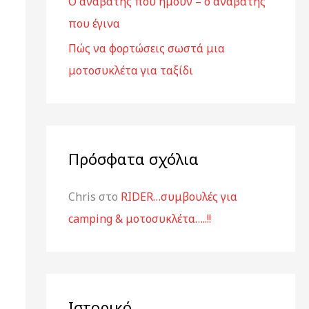
Ο αναβάτης που ήμουν – ο αναβάτης
:
που έγινα
Πώς να φορτώσεις σωστά μια
μοτοσυκλέτα για ταξίδι
Πρόσφατα σχόλια
Chris
στο
RIDER…συμβουλές για
camping & μοτοσυκλέτα…..!!
Ιστορικό