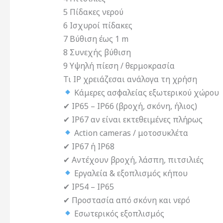
5 Πίδακες νερού
6 Ισχυροί πίδακες
7 Βύθιση έως 1 m
8 Συνεχής βύθιση
9 Υψηλή πίεση / θερμοκρασία
Τι IP χρειάζεσαι ανάλογα τη χρήση
Κάμερες ασφαλείας εξωτερικού χώρου
✔ IP65 – IP66 (βροχή, σκόνη, ήλιος)
✔ IP67 αν είναι εκτεθειμένες πλήρως
Action cameras / μοτοσυκλέτα
✔ IP67 ή IP68
✔ Αντέχουν βροχή, λάσπη, πιτσιλιές
Εργαλεία & εξοπλισμός κήπου
✔ IP54 – IP65
✔ Προστασία από σκόνη και νερό
Εσωτερικός εξοπλισμός