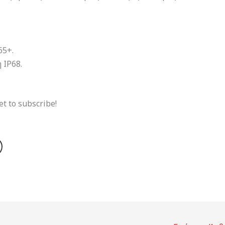
65+.
 IP68.
et to subscribe!