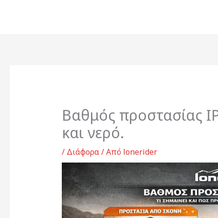
Μετάβαση
στο
περιεχόμενο
Βαθμός προστασίας IP
και νερό.
/
Διάφορα
/ Από
lonerider