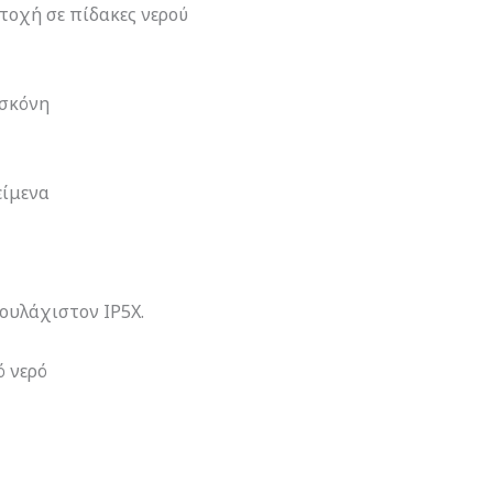
τοχή σε πίδακες νερού
 σκόνη
είμενα
ουλάχιστον IP5X.
ό νερό