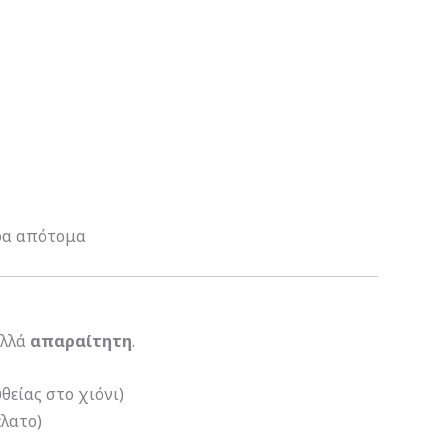
κρα απότομα
αλλά
απαραίτητη
.
θείας στο χιόνι)
έλατο)