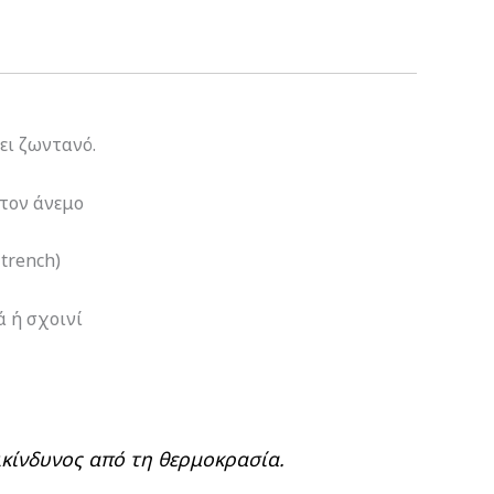
ει ζωντανό.
τον άνεμο
trench)
ά ή σχοινί
ικίνδυνος από τη θερμοκρασία.