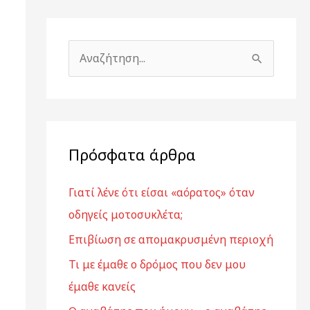
Α
ν
α
ζ
ή
Πρόσφατα άρθρα
τ
Γιατί λένε ότι είσαι «αόρατος» όταν
η
οδηγείς μοτοσυκλέτα;
σ
η
Επιβίωση σε απομακρυσμένη περιοχή
γ
Τι με έμαθε ο δρόμος που δεν μου
ι
έμαθε κανείς
α