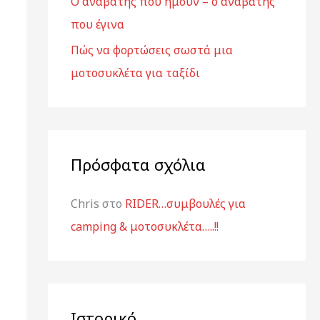
Ο αναβάτης που ήμουν – ο αναβάτης
:
που έγινα
Πώς να φορτώσεις σωστά μια
μοτοσυκλέτα για ταξίδι
Πρόσφατα σχόλια
Chris
στο
RIDER…συμβουλές για
camping & μοτοσυκλέτα…..!!
Ιστορικό