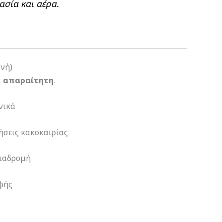
ρασία και αέρα.
ινή)
ι
απαραίτητη
.
ενικά
ήσεις κακοκαιρίας
διαδρομή
φής