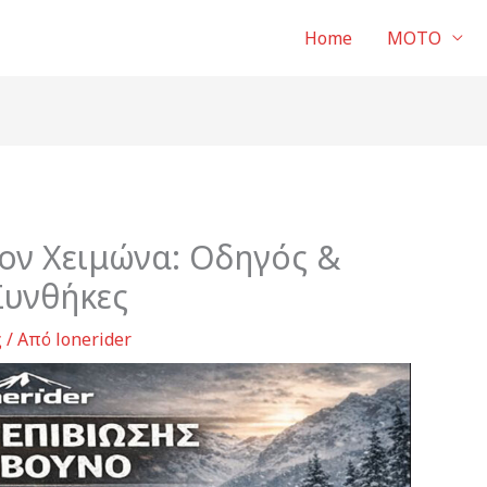
Home
ΜΟΤΟ
ον Χειμώνα: Οδηγός &
 Συνθήκες
ς
/ Από
lonerider