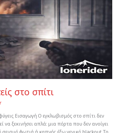
είς στο σπίτι
r
φύγεις Εισαγωγή Ο εγκλωβισμός στο σπίτι δεν
 να ξεκινήσει απλά: μια πόρτα που δεν ανοίγει
 σεισμό φωτιά ή καπνός έξω γενικό blackout Το