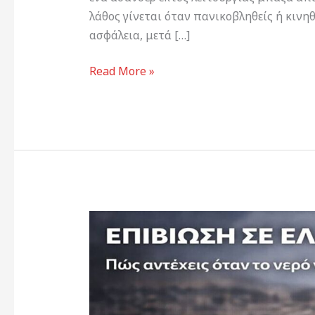
λάθος γίνεται όταν πανικοβληθείς ή κινη
ασφάλεια, μετά […]
Read More »
Επιβίωση
σε
έλλειψη
νερού