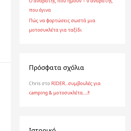
Ο αναβάτης που ήμουν – ο αναβάτης
:
που έγινα
Πώς να φορτώσεις σωστά μια
μοτοσυκλέτα για ταξίδι
Πρόσφατα σχόλια
Chris
στο
RIDER…συμβουλές για
camping & μοτοσυκλέτα…..!!
Ιστορικό