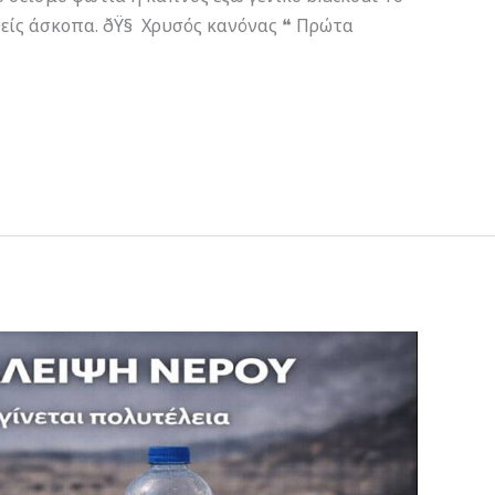
θείς άσκοπα. ðŸ§ Χρυσός κανόνας ❝ Πρώτα