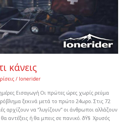
τι κάνεις
ρίσεις
/
lonerider
 ημέρες Εισαγωγή Οι πρώτες ώρες χωρίς ρεύμα
ρόβλημα ξεκινά μετά το πρώτο 24ωρο. Στις 72
ές αρχίζουν να “λυγίζουν” οι άνθρωποι αλλάζουν
θα αντέξεις ή θα μπεις σε πανικό. ðŸ§ Χρυσός