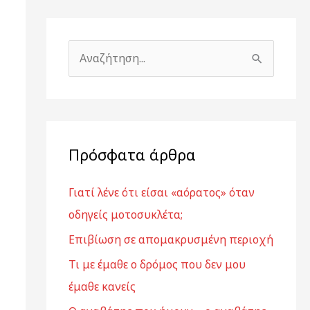
Α
ν
α
ζ
ή
Πρόσφατα άρθρα
τ
Γιατί λένε ότι είσαι «αόρατος» όταν
η
οδηγείς μοτοσυκλέτα;
σ
η
Επιβίωση σε απομακρυσμένη περιοχή
γ
Τι με έμαθε ο δρόμος που δεν μου
ι
έμαθε κανείς
α