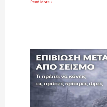
Read More »
Επιβίωση
μετά
από
σεισμό