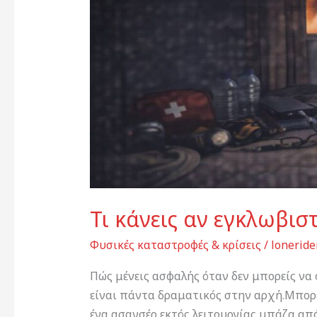
στο
σπίτι
Τι κάνεις αν εγκλωβιστ
Φυσικές καταστροφές & κρίσεις
/
loneride
Πώς μένεις ασφαλής όταν δεν μπορείς να 
είναι πάντα δραματικός στην αρχή.Μπορεί
ένα ασανσέρ εκτός λειτουργίας μπάζα από