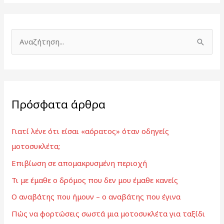
Α
ν
α
ζ
Πρόσφατα άρθρα
ή
τ
Γιατί λένε ότι είσαι «αόρατος» όταν οδηγείς
η
μοτοσυκλέτα;
σ
Επιβίωση σε απομακρυσμένη περιοχή
η
γ
Τι με έμαθε ο δρόμος που δεν μου έμαθε κανείς
ι
Ο αναβάτης που ήμουν – ο αναβάτης που έγινα
α
Πώς να φορτώσεις σωστά μια μοτοσυκλέτα για ταξίδι
: