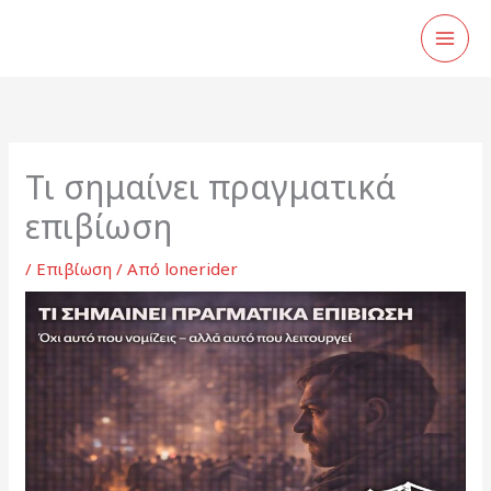
Μετάβαση
στο
περιεχόμενο
Τι σημαίνει πραγματικά
επιβίωση
/
Επιβίωση
/ Από
lonerider