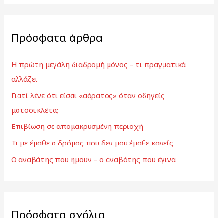
α
ζ
Πρόσφατα άρθρα
ή
τ
Η πρώτη μεγάλη διαδρομή μόνος – τι πραγματικά
η
αλλάζει
σ
Γιατί λένε ότι είσαι «αόρατος» όταν οδηγείς
η
μοτοσυκλέτα;
γ
ι
Επιβίωση σε απομακρυσμένη περιοχή
α
Τι με έμαθε ο δρόμος που δεν μου έμαθε κανείς
:
Ο αναβάτης που ήμουν – ο αναβάτης που έγινα
Πρόσφατα σχόλια