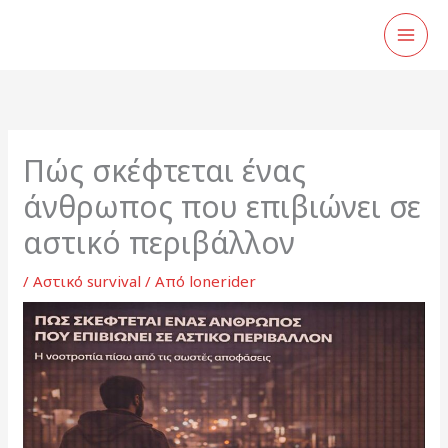
Μετάβαση
στο
περιεχόμενο
Πώς σκέφτεται ένας
άνθρωπος που επιβιώνει σε
αστικό περιβάλλον
/
Αστικό survival
/ Από
lonerider