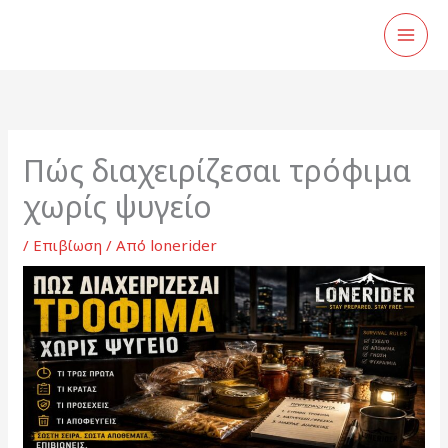
Μετάβαση
στο
περιεχόμενο
Πώς διαχειρίζεσαι τρόφιμα
χωρίς ψυγείο
/
Επιβίωση
/ Από
lonerider