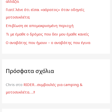
αλλάζει
σ
Γιατί λένε ότι είσαι «αόρατος» όταν οδηγείς
η
μοτοσυκλέτα;
γ
ι
Επιβίωση σε απομακρυσμένη περιοχή
α
Τι με έμαθε ο δρόμος που δεν μου έμαθε κανείς
:
Ο αναβάτης που ήμουν – ο αναβάτης που έγινα
Πρόσφατα σχόλια
Chris
στο
RIDER…συμβουλές για camping &
μοτοσυκλέτα…..!!