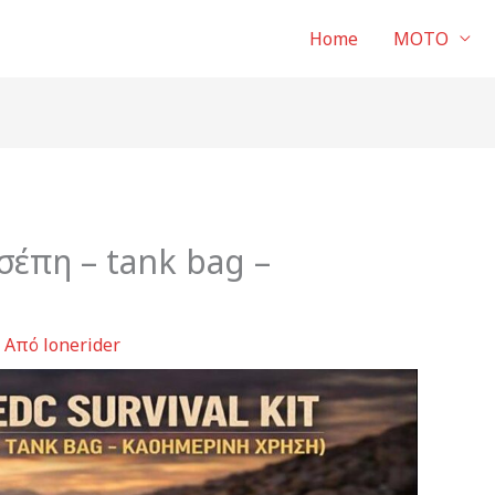
Home
ΜΟΤΟ
τσέπη – tank bag –
 Από
lonerider