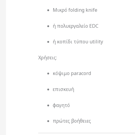
Μικρό folding knife
ή πολυεργαλείο EDC
ή κοπίδι τύπου utility
Χρήσεις:
κόψιμο paracord
επισκευή
φαγητό
πρώτες βοήθειες