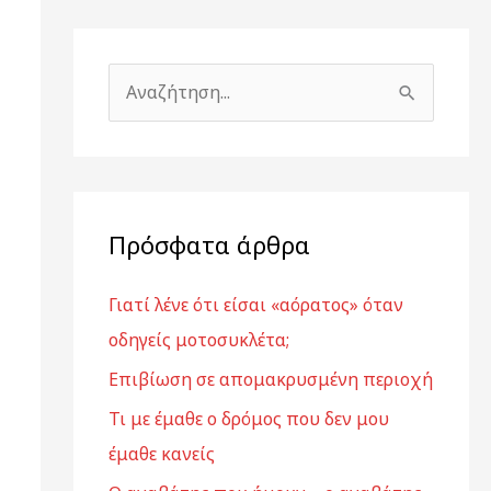
Α
ν
α
ζ
ή
Πρόσφατα άρθρα
τ
Γιατί λένε ότι είσαι «αόρατος» όταν
η
οδηγείς μοτοσυκλέτα;
σ
η
Επιβίωση σε απομακρυσμένη περιοχή
γ
Τι με έμαθε ο δρόμος που δεν μου
ι
έμαθε κανείς
α