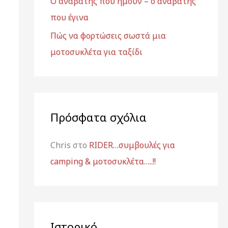
Ο αναβάτης που ήμουν – ο αναβάτης
:
που έγινα
Πώς να φορτώσεις σωστά μια
μοτοσυκλέτα για ταξίδι
Πρόσφατα σχόλια
Chris
στο
RIDER…συμβουλές για
camping & μοτοσυκλέτα…..!!
Ιστορικό