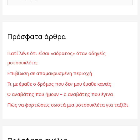
ν
α
ζ
Πρόσφατα άρθρα
ή
τ
Γιατί λένε ότι είσαι «αόρατος» όταν οδηγείς
η
μοτοσυκλέτα;
σ
Επιβίωση σε απομακρυσμένη περιοχή
η
γ
Τι με έμαθε ο δρόμος που δεν μου έμαθε κανείς
ι
Ο αναβάτης που ήμουν – ο αναβάτης που έγινα
α
Πώς να φορτώσεις σωστά μια μοτοσυκλέτα για ταξίδι
: