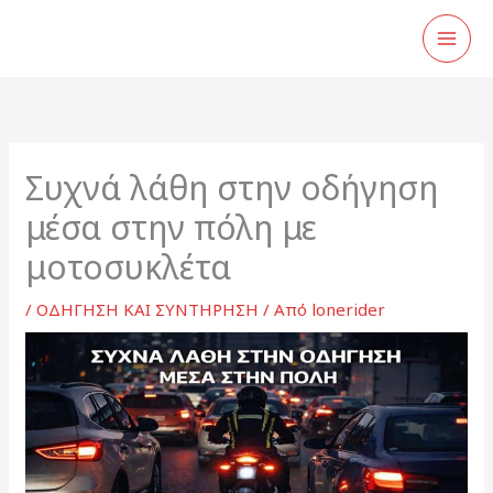
Μετάβαση
στο
περιεχόμενο
Συχνά λάθη στην οδήγηση
μέσα στην πόλη με
μοτοσυκλέτα
/
ΟΔΗΓΗΣΗ ΚΑΙ ΣΥΝΤΗΡΗΣΗ
/ Από
lonerider