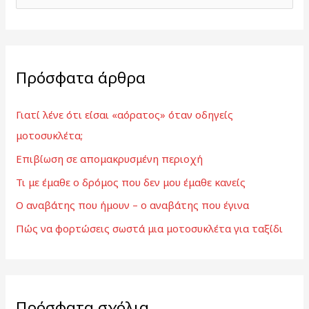
ν
α
ζ
Πρόσφατα άρθρα
ή
τ
Γιατί λένε ότι είσαι «αόρατος» όταν οδηγείς
η
μοτοσυκλέτα;
σ
Επιβίωση σε απομακρυσμένη περιοχή
η
γ
Τι με έμαθε ο δρόμος που δεν μου έμαθε κανείς
ι
Ο αναβάτης που ήμουν – ο αναβάτης που έγινα
α
Πώς να φορτώσεις σωστά μια μοτοσυκλέτα για ταξίδι
:
Πρόσφατα σχόλια