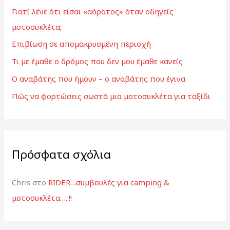
Γιατί λένε ότι είσαι «αόρατος» όταν οδηγείς
η
μοτοσυκλέτα;
σ
Επιβίωση σε απομακρυσμένη περιοχή
η
γ
Τι με έμαθε ο δρόμος που δεν μου έμαθε κανείς
ι
Ο αναβάτης που ήμουν – ο αναβάτης που έγινα
α
Πώς να φορτώσεις σωστά μια μοτοσυκλέτα για ταξίδι
:
Πρόσφατα σχόλια
Chris
στο
RIDER…συμβουλές για camping &
μοτοσυκλέτα…..!!