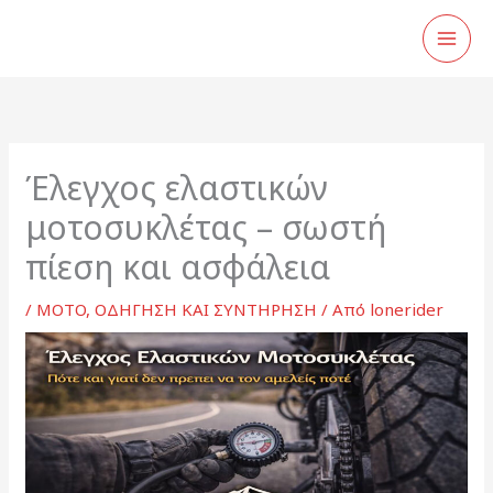
Μετάβαση
στο
περιεχόμενο
Έλεγχος ελαστικών
μοτοσυκλέτας – σωστή
πίεση και ασφάλεια
/
MOTO
,
ΟΔΗΓΗΣΗ ΚΑΙ ΣΥΝΤΗΡΗΣΗ
/ Από
lonerider